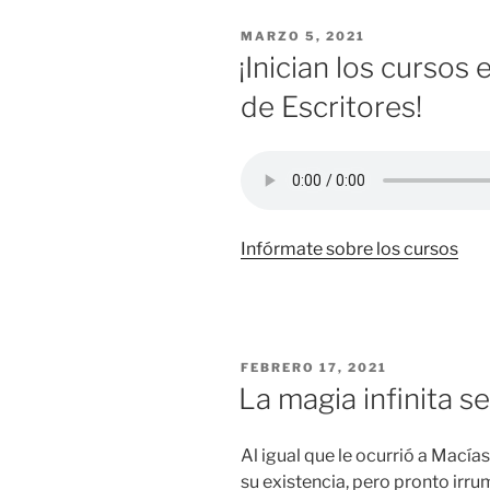
POSTED
MARZO 5, 2021
ON
¡Inician los cursos
de Escritores!
Infórmate sobre los cursos
POSTED
FEBRERO 17, 2021
ON
La magia infinita 
Al igual que le ocurrió a Mací
su existencia, pero pronto irrum