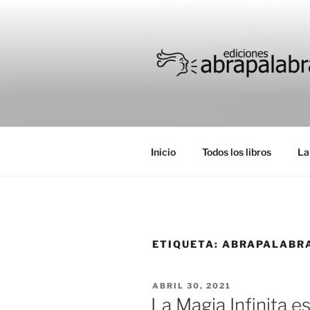
Skip
to
content
Inicio
Todos los libros
La
ETIQUETA:
ABRAPALABRA
POSTED
ABRIL 30, 2021
ON
La Magia Infinita e