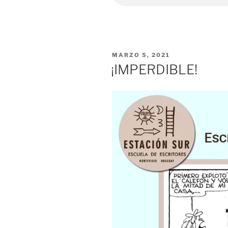
POSTED
MARZO 5, 2021
ON
¡IMPERDIBLE!