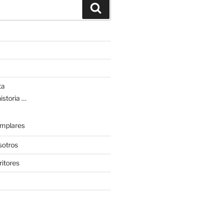
Search
ta
istoria …
emplares
sotros
ritores