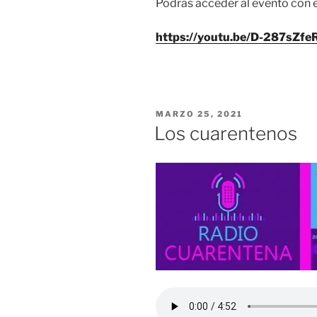
Podrás acceder al evento con el
https://youtu.be/D-287sZfe
POSTED
MARZO 25, 2021
ON
Los cuarentenos